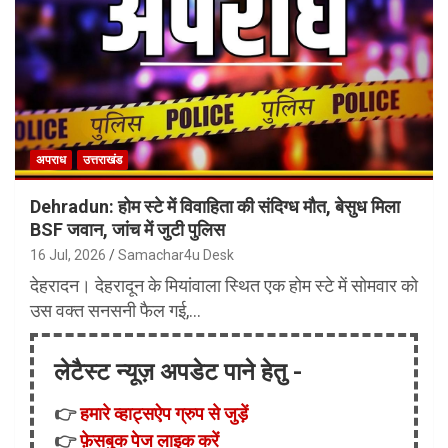
अपराध
उत्तराखंड
Dehradun: होम स्टे में विवाहिता की संदिग्ध मौत, बेसुध मिला
BSF जवान, जांच में जुटी पुलिस
16 Jul, 2026
Samachar4u Desk
देहरादन। देहरादून के मियांवाला स्थित एक होम स्टे में सोमवार को
उस वक्त सनसनी फैल गई,…
लेटैस्ट न्यूज़ अपडेट पाने हेतु -
👉
हमारे व्हाट्सऐप ग्रुप से जुड़ें
👉
फ़ेसबुक पेज लाइक करें