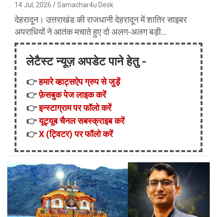
14 Jul, 2026
Samachar4u Desk
देहरादून। उत्तराखंड की राजधानी देहरादून में शातिर साइबर
अपराधियों ने आतंक मचाते हुए दो अलग-अलग बड़ी…
लेटैस्ट न्यूज़ अपडेट पाने हेतु -
👉
हमारे व्हाट्सऐप ग्रुप से जुड़ें
👉
फ़ेसबुक पेज लाइक करें
👉
इन्स्टाग्राम पर फॉलो करें
👉
यूट्यूब चैनल सबस्क्राइब करें
👉
X (ट्विटर) पर फॉलो करें