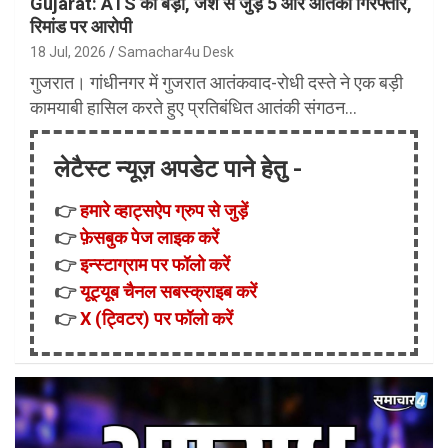
Gujarat: ATS का बड़ा, जैश से जुड़े 5 और आतंकी गिरफ्तार,
रिमांड पर आरोपी
18 Jul, 2026
Samachar4u Desk
गुजरात। गांधीनगर में गुजरात आतंकवाद-रोधी दस्ते ने एक बड़ी
कामयाबी हासिल करते हुए प्रतिबंधित आतंकी संगठन…
लेटैस्ट न्यूज़ अपडेट पाने हेतु -
👉
हमारे व्हाट्सऐप ग्रुप से जुड़ें
👉
फ़ेसबुक पेज लाइक करें
👉
इन्स्टाग्राम पर फॉलो करें
👉
यूट्यूब चैनल सबस्क्राइब करें
👉
X (ट्विटर) पर फॉलो करें