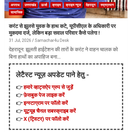
अपराध
उत्तराखंड
ऊर्जा
क्राइम
क्राइम न्यूज
देहरादून
रुद्रप्रयाग
सामाजिक
करंट से झुलसे युवक के हाथ कटे, यूपीसीएल के अधिकारी पर
मुकदमा दर्ज, लेकिन बड़ा सवाल परिवार कैसे पलेगा !
31 Jul, 2026
Samachar4u Desk
देहरादून: झूलती हाईटेशन की तारों के करंट ने वाहन चालक को
बिना हाथों का अपाहिज बना…
लेटैस्ट न्यूज़ अपडेट पाने हेतु -
👉
हमारे व्हाट्सऐप ग्रुप से जुड़ें
👉
फ़ेसबुक पेज लाइक करें
👉
इन्स्टाग्राम पर फॉलो करें
👉
यूट्यूब चैनल सबस्क्राइब करें
👉
X (ट्विटर) पर फॉलो करें