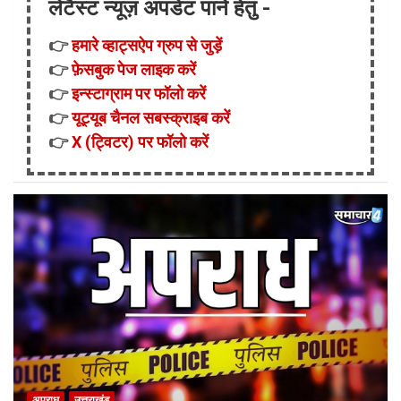
लेटैस्ट न्यूज़ अपडेट पाने हेतु -
👉
हमारे व्हाट्सऐप ग्रुप से जुड़ें
👉
फ़ेसबुक पेज लाइक करें
👉
इन्स्टाग्राम पर फॉलो करें
👉
यूट्यूब चैनल सबस्क्राइब करें
👉
X (ट्विटर) पर फॉलो करें
अपराध
उत्तराखंड