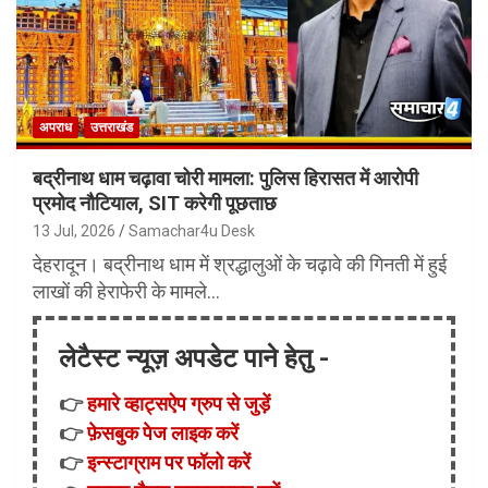
अपराध
उत्तराखंड
बद्रीनाथ धाम चढ़ावा चोरी मामला: पुलिस हिरासत में आरोपी
प्रमोद नौटियाल, SIT करेगी पूछताछ
13 Jul, 2026
Samachar4u Desk
देहरादून। बद्रीनाथ धाम में श्रद्धालुओं के चढ़ावे की गिनती में हुई
लाखों की हेराफेरी के मामले…
लेटैस्ट न्यूज़ अपडेट पाने हेतु -
👉
हमारे व्हाट्सऐप ग्रुप से जुड़ें
👉
फ़ेसबुक पेज लाइक करें
👉
इन्स्टाग्राम पर फॉलो करें