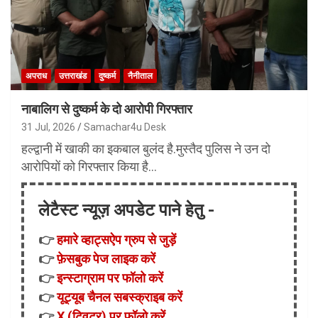
अपराध
उत्तराखंड
दुष्कर्म
नैनीताल
नाबालिग से दुष्कर्म के दो आरोपी गिरफ्तार
31 Jul, 2026
Samachar4u Desk
हल्द्वानी में खाकी का इकबाल बुलंद है.मुस्तैद पुलिस ने उन दो
आरोपियों को गिरफ्तार किया है…
लेटैस्ट न्यूज़ अपडेट पाने हेतु -
👉
हमारे व्हाट्सऐप ग्रुप से जुड़ें
👉
फ़ेसबुक पेज लाइक करें
👉
इन्स्टाग्राम पर फॉलो करें
👉
यूट्यूब चैनल सबस्क्राइब करें
👉
X (ट्विटर) पर फॉलो करें