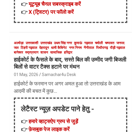
👉
यूट्यूब चैनल सबस्क्राइब करें
👉
X (ट्विटर) पर फॉलो करें
अल्मोड़ा
उत्तरकाशी
उत्तराखंड
उधम सिंह नगर
कुमाऊं
गढ़वाल
चमोली
चम्पावत
जनपद
जल
टिहरी गढ़वाल
देहरादून
धामी कैबिनेट
नगर निगम
नैनीताल
पिथौरागढ़
पौड़ी गढ़वाल
बागेश्वर
रुद्रप्रयाग
शासन
सामाजिक
हरिद्वार
हाईकोर्ट के फैसले के बाद, सस्ते बिल की उम्मीद जगी बिजली
बिलों से वाटर टैक्स हटाने पर मंथन
01 May, 2026
Samachar4u Desk
हाईकोर्ट के फरमान पर अगर अमल हुआ तो उत्तराखंड के आम
आदमी की बचत में कुछ…
लेटैस्ट न्यूज़ अपडेट पाने हेतु -
👉
हमारे व्हाट्सऐप ग्रुप से जुड़ें
👉
फ़ेसबुक पेज लाइक करें