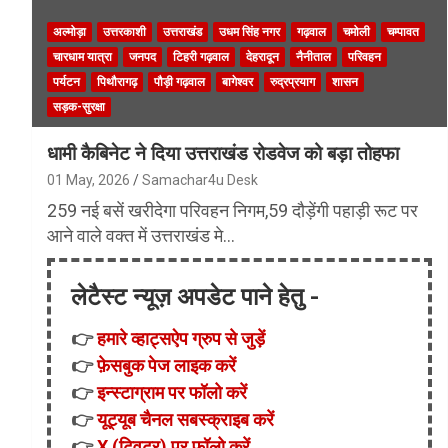
अल्मोड़ा
उत्तरकाशी
उत्तराखंड
उधम सिंह नगर
गढ़वाल
चमोली
चम्पावत
चारधाम यात्रा
जनपद
टिहरी गढ़वाल
देहरादून
नैनीताल
परिवहन
पर्यटन
पिथौरागढ़
पौड़ी गढ़वाल
बागेश्वर
रुद्रप्रयाग
शासन
सड़क-सुरक्षा
धामी कैबिनेट ने दिया उत्तराखंड रोडवेज को बड़ा तोहफा
01 May, 2026
Samachar4u Desk
259 नई बसें खरीदेगा परिवहन निगम,59 दौड़ेंगी पहाड़ी रूट पर
आने वाले वक्त में उत्तराखंड मे…
लेटैस्ट न्यूज़ अपडेट पाने हेतु -
👉
हमारे व्हाट्सऐप ग्रुप से जुड़ें
👉
फ़ेसबुक पेज लाइक करें
👉
इन्स्टाग्राम पर फॉलो करें
👉
यूट्यूब चैनल सबस्क्राइब करें
👉
X (ट्विटर) पर फॉलो करें