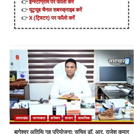
👉
इन्स्टाग्राम पर फॉलो करें
👉
यूट्यूब चैनल सबस्क्राइब करें
👉
X (ट्विटर) पर फॉलो करें
उत्तराखंड
जागरुकता
बागेश्वर
शासन
सामाजिक
बागेश्वर अतिथि गृह परियोजना: सचिव डॉ. आर. राजेश कुमार