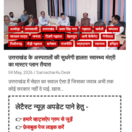
अल्मोड़ा
उत्तरकाशी
उत्तराखंड
उधम सिंह नगर
गढ़वाल
चमोली
चम्पावत
चारधाम यात्रा
जनपद
टिहरी गढ़वाल
देहरादून
धामी कैबिनेट
नैनीताल
पिथौरागढ़
पौड़ी गढ़वाल
बागेश्वर
राजनीति
रुद्रप्रयाग
स्वास्थ्य
हरिद्वार
उत्तराखंड के अस्पतालों की सुधरेगी हालत! स्वास्थ्य मंत्री
का मास्टर प्लान तैयार!
04 May, 2026
Samachar4u Desk
उत्तराखंड में सेहत का सवाल ऐसा है जिसका जवाब अभी तक
कोई सरकार नहीं दे पाई..खास…
लेटैस्ट न्यूज़ अपडेट पाने हेतु -
👉
हमारे व्हाट्सऐप ग्रुप से जुड़ें
👉
फ़ेसबुक पेज लाइक करें