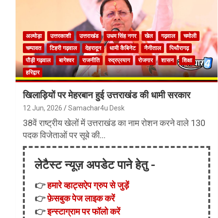
अल्मोड़ा
उत्तरकाशी
उत्तराखंड
उधम सिंह नगर
खेल
गढ़वाल
चमोली
चम्पावत
टिहरी गढ़वाल
देहरादून
धामी कैबिनेट
नैनीताल
पिथौरागढ़
पौड़ी गढ़वाल
बागेश्वर
राजनीति
रुद्रप्रयाग
रोजगार
शासन
शिक्षा
हरिद्वार
खिलाड़ियों पर मेहरबान हुई उत्तराखंड की धामी सरकार
12 Jun, 2026
Samachar4u Desk
38वें राष्ट्रीय खेलों में उत्तराखंड का नाम रोशन करने वाले 130
पदक विजेताओं पर सूबे की…
लेटैस्ट न्यूज़ अपडेट पाने हेतु -
👉
हमारे व्हाट्सऐप ग्रुप से जुड़ें
👉
फ़ेसबुक पेज लाइक करें
👉
इन्स्टाग्राम पर फॉलो करें