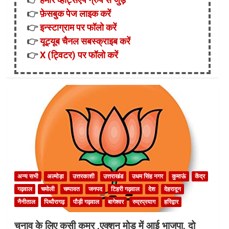
👉
फ़ेसबुक पेज लाइक करें
👉
इन्स्टाग्राम पर फॉलो करें
👉
यूट्यूब चैनल सबस्क्राइब करें
👉
X (ट्विटर) पर फॉलो करें
अन्य सभी
अल्मोड़ा
उत्तरकाशी
उत्तराखंड
उधम सिंह नगर
कुमाऊं
केंद्र
गढ़वाल
चमोली
चम्पावत
जनपद
टिहरी गढ़वाल
देश
देहरादून
नैनीताल
पिथौरागढ़
पौड़ी गढ़वाल
बागेश्वर
रुद्रप्रयाग
हरिद्वार
चुनाव के लिए कसी कमर ,एक्शन मोड में आई भाजपा, दो