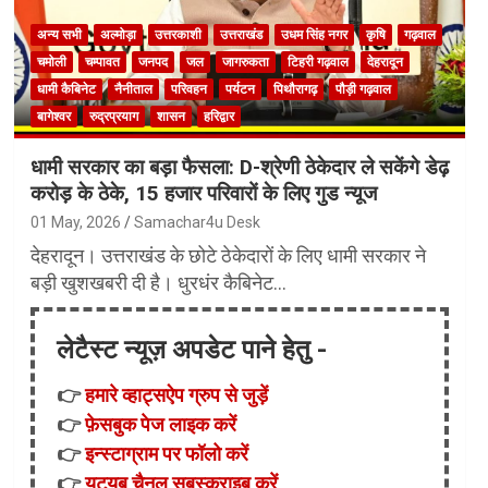
अन्य सभी
अल्मोड़ा
उत्तरकाशी
उत्तराखंड
उधम सिंह नगर
कृषि
गढ़वाल
चमोली
चम्पावत
जनपद
जल
जागरुकता
टिहरी गढ़वाल
देहरादून
धामी कैबिनेट
नैनीताल
परिवहन
पर्यटन
पिथौरागढ़
पौड़ी गढ़वाल
बागेश्वर
रुद्रप्रयाग
शासन
हरिद्वार
धामी सरकार का बड़ा फैसला: D-श्रेणी ठेकेदार ले सकेंगे डेढ़
करोड़ के ठेके, 15 हजार परिवारों के लिए गुड न्यूज
01 May, 2026
Samachar4u Desk
देहरादून। उत्तराखंड के छोटे ठेकेदारों के लिए धामी सरकार ने
बड़ी खुशखबरी दी है। धुरधंर कैबिनेट…
लेटैस्ट न्यूज़ अपडेट पाने हेतु -
👉
हमारे व्हाट्सऐप ग्रुप से जुड़ें
👉
फ़ेसबुक पेज लाइक करें
👉
इन्स्टाग्राम पर फॉलो करें
👉
यूट्यूब चैनल सबस्क्राइब करें