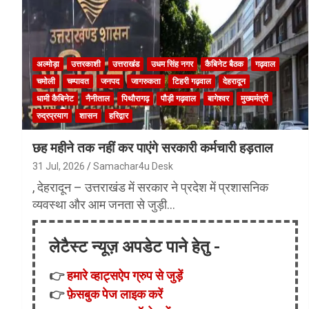
अल्मोड़ा
उत्तरकाशी
उत्तराखंड
उधम सिंह नगर
कैबिनेट बैठक
गढ़वाल
चमोली
चम्पावत
जनपद
जागरुकता
टिहरी गढ़वाल
देहरादून
धामी कैबिनेट
नैनीताल
पिथौरागढ़
पौड़ी गढ़वाल
बागेश्वर
मुख्यमंत्री
रुद्रप्रयाग
शासन
हरिद्वार
छह महीने तक नहीं कर पाएंगे सरकारी कर्मचारी हड़ताल
31 Jul, 2026
Samachar4u Desk
, देहरादून – उत्तराखंड में सरकार ने प्रदेश में प्रशासनिक
व्यवस्था और आम जनता से जुड़ी…
लेटैस्ट न्यूज़ अपडेट पाने हेतु -
👉
हमारे व्हाट्सऐप ग्रुप से जुड़ें
👉
फ़ेसबुक पेज लाइक करें