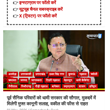
👉
इन्स्टाग्राम पर फॉलो करें
👉
यूट्यूब चैनल सबस्क्राइब करें
👉
X (ट्विटर) पर फॉलो करें
अल्मोड़ा
उत्तरकाशी
उत्तराखंड
उधम सिंह नगर
कुमाऊं
गढ़वाल
चमोली
चम्पावत
जनपद
जागरुकता
टिहरी गढ़वाल
देहरादून
धामी कैबिनेट
नैनीताल
पिथौरागढ़
पौड़ी गढ़वाल
बागेश्वर
रुद्रप्रयाग
शासन
हरिद्वार
पूर्व सैनिक परिवारों को धामी सरकार की सौगात, मुकद्दमें में
मिलेगी मुफ्त कानूनी सलाह, वकील की फीस से राहत