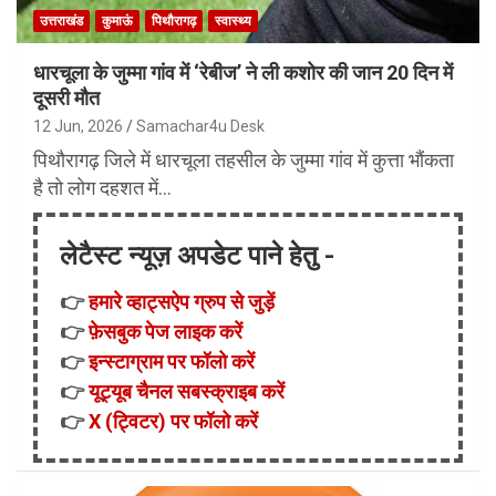
उत्तराखंड
कुमाऊं
पिथौरागढ़
स्वास्थ्य
धारचूला के जुम्मा गांव में ‘रेबीज’ ने ली कशोर की जान 20 दिन में
दूसरी मौत
12 Jun, 2026
Samachar4u Desk
पिथौरागढ़ जिले में धारचूला तहसील के जुम्मा गांव में कुत्ता भौंकता
है तो लोग दहशत में…
लेटैस्ट न्यूज़ अपडेट पाने हेतु -
👉
हमारे व्हाट्सऐप ग्रुप से जुड़ें
👉
फ़ेसबुक पेज लाइक करें
👉
इन्स्टाग्राम पर फॉलो करें
👉
यूट्यूब चैनल सबस्क्राइब करें
👉
X (ट्विटर) पर फॉलो करें