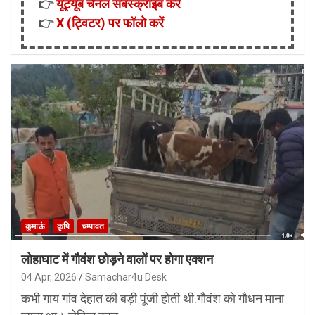
👉
यूट्यूब चैनल सबस्क्राइब करें
👉
X (ट्विटर) पर फॉलो करें
कुमाऊं
कृषि
चम्पावत
लोहाघाट में गौवंश छोड़ने वालों पर होगा एक्शन
04 Apr, 2026
Samachar4u Desk
कभी गाय गांव देहात की बड़ी पूंजी होती थी.गाैवंश को गौधन माना