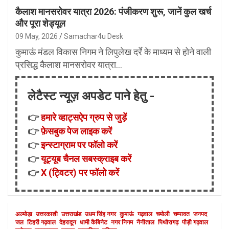
कैलाश मानसरोवर यात्रा 2026: पंजीकरण शुरू, जानें कुल खर्च
और पूरा शेड्यूल
09 May, 2026
Samachar4u Desk
कुमाऊं मंडल विकास निगम ने लिपुलेख दर्रे के माध्यम से होने वाली
प्रसिद्ध कैलाश मानसरोवर यात्रा…
लेटैस्ट न्यूज़ अपडेट पाने हेतु -
👉
हमारे व्हाट्सऐप ग्रुप से जुड़ें
👉
फ़ेसबुक पेज लाइक करें
👉
इन्स्टाग्राम पर फॉलो करें
👉
यूट्यूब चैनल सबस्क्राइब करें
👉
X (ट्विटर) पर फॉलो करें
अल्मोड़ा
उत्तरकाशी
उत्तराखंड
उधम सिंह नगर
कुमाऊं
गढ़वाल
चमोली
चम्पावत
जनपद
जल
टिहरी गढ़वाल
देहरादून
धामी कैबिनेट
नगर निगम
नैनीताल
पिथौरागढ़
पौड़ी गढ़वाल