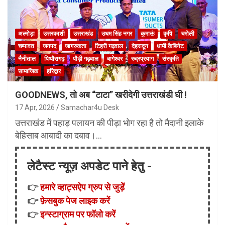
अल्मोड़ा
उत्तरकाशी
उत्तराखंड
उधम सिंह नगर
कुमाऊं
कृषि
चमोली
चम्पावत
जनपद
जागरुकता
टिहरी गढ़वाल
देहरादून
धामी कैबिनेट
नैनीताल
पिथौरागढ़
पौड़ी गढ़वाल
बागेश्वर
रुद्रप्रयाग
संस्कृति
सामाजिक
हरिद्वार
GOODNEWS, तो अब “टाटा” खरीदेगी उत्तराखंडी घी !
17 Apr, 2026
Samachar4u Desk
उत्तराखंड में पहाड़ पलायन की पीड़ा भोग रहा है तो मैदानी इलाके
बेहिसाब आबादी का दबाव।…
लेटैस्ट न्यूज़ अपडेट पाने हेतु -
👉
हमारे व्हाट्सऐप ग्रुप से जुड़ें
👉
फ़ेसबुक पेज लाइक करें
👉
इन्स्टाग्राम पर फॉलो करें