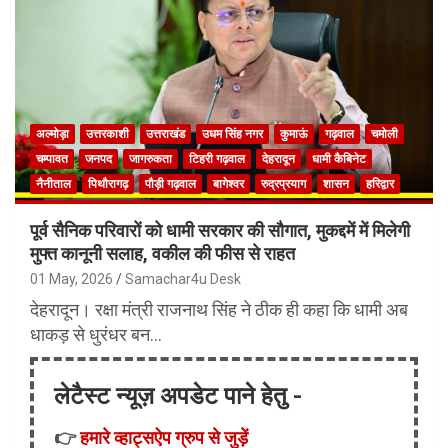
अल्मोड़ा
उत्तरकाशी
उत्तराखंड
उधम सिंह नगर
कुमाऊं
गढ़वाल
चमोली
चम्पावत
जनपद
जागरुकता
टिहरी गढ़वाल
देहरादून
धामी कैबिनेट
नैनीताल
पिथौरागढ़
पौड़ी गढ़वाल
बागेश्वर
रुद्रप्रयाग
शासन
हरिद्वार
पूर्व सैनिक परिवारों को धामी सरकार की सौगात, मुकद्दमें में मिलेगी
मुफ्त कानूनी सलाह, वकील की फीस से राहत
01 May, 2026
Samachar4u Desk
देहरादून। रक्षा मंत्री राजनाथ सिंह ने ठीक ही कहा कि धामी अब
धाकड़ से धुरंधर बन…
लेटैस्ट न्यूज़ अपडेट पाने हेतु -
👉
हमारे व्हाट्सऐप ग्रुप से जुड़ें