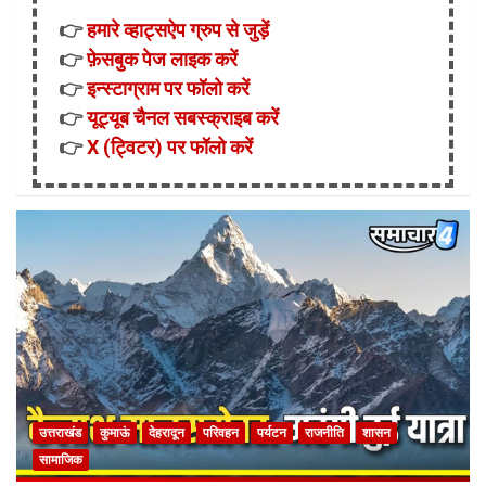
👉
हमारे व्हाट्सऐप ग्रुप से जुड़ें
👉
फ़ेसबुक पेज लाइक करें
👉
इन्स्टाग्राम पर फॉलो करें
👉
यूट्यूब चैनल सबस्क्राइब करें
👉
X (ट्विटर) पर फॉलो करें
उत्तराखंड
कुमाऊं
देहरादून
परिवहन
पर्यटन
राजनीति
शासन
सामाजिक