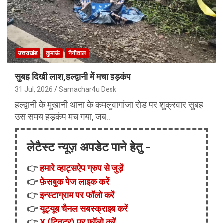
उत्तराखंड
कुमाऊं
नैनीताल
सुबह दिखी लाश,हल्द्वानी में मचा हड़कंप
31 Jul, 2026
Samachar4u Desk
हल्द्वानी के मुखानी थाना के कमलुवागांजा रोड पर शुक्रवार सुबह
उस समय हड़कंप मच गया, जब…
लेटैस्ट न्यूज़ अपडेट पाने हेतु -
👉
हमारे व्हाट्सऐप ग्रुप से जुड़ें
👉
फ़ेसबुक पेज लाइक करें
👉
इन्स्टाग्राम पर फॉलो करें
👉
यूट्यूब चैनल सबस्क्राइब करें
👉
X (ट्विटर) पर फॉलो करें