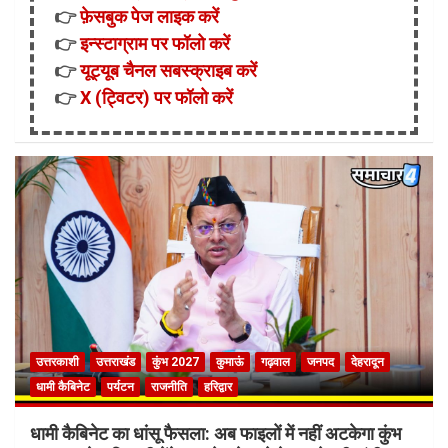
👉
फ़ेसबुक पेज लाइक करें
👉
इन्स्टाग्राम पर फॉलो करें
👉
यूट्यूब चैनल सबस्क्राइब करें
👉
X (ट्विटर) पर फॉलो करें
उत्तरकाशी
उत्तराखंड
कुंभ 2027
कुमाऊं
गढ़वाल
जनपद
देहरादून
धामी कैबिनेट
पर्यटन
राजनीति
हरिद्वार
धामी कैबिनेट का धांसू फैसला: अब फाइलों में नहीं अटकेगा कुंभ