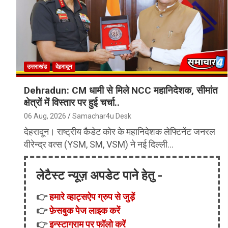
उत्तराखंड
देहरादून
Dehradun: CM धामी से मिले NCC महानिदेशक, सीमांत
क्षेत्रों में विस्तार पर हुई चर्चा..
06 Aug, 2026
Samachar4u Desk
देहरादून। राष्ट्रीय कैडेट कोर के महानिदेशक लेफ्टिनेंट जनरल
वीरेन्द्र वत्स (YSM, SM, VSM) ने नई दिल्ली…
लेटैस्ट न्यूज़ अपडेट पाने हेतु -
👉
हमारे व्हाट्सऐप ग्रुप से जुड़ें
👉
फ़ेसबुक पेज लाइक करें
👉
इन्स्टाग्राम पर फॉलो करें