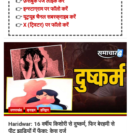
👉
फ़ेसबुक पेज लाइक करें
👉
इन्स्टाग्राम पर फॉलो करें
👉
यूट्यूब चैनल सबस्क्राइब करें
👉
X (ट्विटर) पर फॉलो करें
उत्तराखंड
क्राइम
हरिद्वार
Haridwar: 16 वर्षीय किशोरी से दुष्कर्म, फिर बेरहमी से
पीट झाड़ियों में फेंका; केस दर्ज