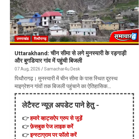
उत्तराखंड
पिथौरागढ़
Uttarakhand: चीन सीमा से लगे मुनस्यारी के रड़गाड़ी
और बुगडियार गांव में पहुंची बिजली
07 Aug, 2026
Samachar4u Desk
पिथौरागढ़। मुनस्यारी में चीन सीमा के पास स्थित दूरस्थ
माइग्रेशन गांवों तक बिजली पहुंचाने का ऐतिहासिक…
लेटैस्ट न्यूज़ अपडेट पाने हेतु -
👉
हमारे व्हाट्सऐप ग्रुप से जुड़ें
👉
फ़ेसबुक पेज लाइक करें
👉
इन्स्टाग्राम पर फॉलो करें