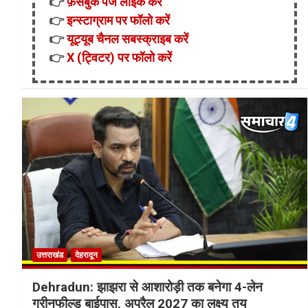
👉
फ़ेसबुक पेज लाइक करें
👉
इन्स्टाग्राम पर फॉलो करें
👉
यूट्यूब चैनल सबस्क्राइब करें
👉
X (ट्विटर) पर फॉलो करें
उत्तराखंड
देहरादून
Dehradun: झाझरा से आशारोड़ी तक बनेगा 4-लेन
ग्रीनफील्ड बाईपास, अप्रैल 2027 का लक्ष्य तय