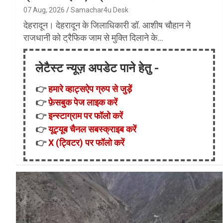
07 Aug, 2026
Samachar4u Desk
देहरादून। देहरादून के जिलाधिकारी डॉ. आशीष चौहान ने
राजधानी को ट्रैफिक जाम से मुक्ति दिलाने के…
लेटैस्ट न्यूज़ अपडेट पाने हेतु -
👉
हमारे व्हाट्सऐप ग्रुप से जुड़ें
👉
फ़ेसबुक पेज लाइक करें
👉
इन्स्टाग्राम पर फॉलो करें
👉
यूट्यूब चैनल सबस्क्राइब करें
👉
X (ट्विटर) पर फॉलो करें