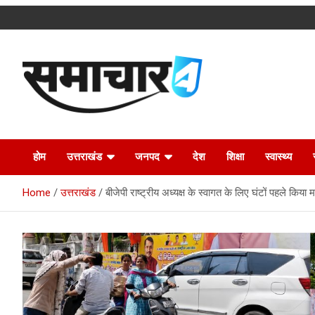
Skip
to
content
Latest Uttarakhand News in Hindi
Samachar4u
होम
उत्तराखंड
जनपद
देश
शिक्षा
स्वास्थ्य
Home
उत्तराखंड
बीजेपी राष्ट्रीय अध्यक्ष के स्वागत के लिए घंटों पहले किया