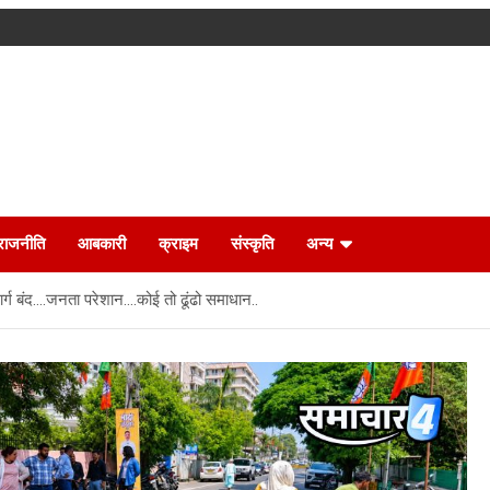
राजनीति
आबकारी
क्राइम
संस्कृति
अन्य
 मार्ग बंद….जनता परेशान….कोई तो ढूंढो समाधान..