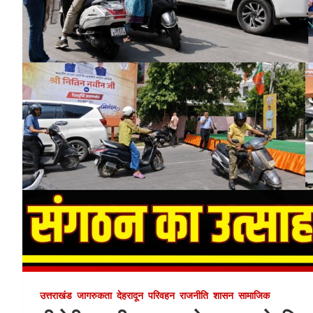
उत्तराखंड
जागरुकता
देहरादून
परिवहन
राजनीति
शासन
सामाजिक