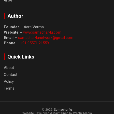
भी ठगे
Author
Founder –
Aarti Varma
Website –
www.samachar4u.com
Email –
samachar4unetwork@gmail.com
Phone –
+91 95571 21559
Quick Links
About
Contact
Policy
Terms
© 2026,
Samachar4u
Website Developed & Maintained by Webtik Media