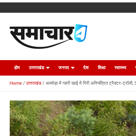
Skip
to
content
Latest Uttarakhand News in Hindi
Samachar4u
होम
उत्तराखंड
जनपद
देश
शिक्षा
स्वास्थ्य
Home
उत्तराखंड
अल्मोड़ा में गहरी खाई में गिरी अनियंत्रित ट्रैक्टर-ट्रॉल