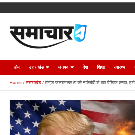
Skip
to
content
Latest Uttarakhand News in Hindi
Samachar4u
होम
उत्तराखंड
जनपद
देश
शिक्षा
स्वास्थ्य
Home
उत्तराखंड
होर्मुज जलडमरूमध्य की नाकेबंदी से बढ़ा वैश्विक तनाव, ट्