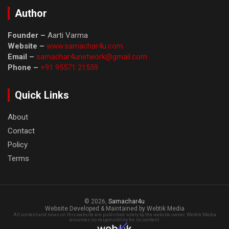
Author
Founder –
Aarti Varma
Website –
www.samachar4u.com
Email –
samachar4unetwork@gmail.com
Phone –
+91 95571 21559
Quick Links
About
Contact
Policy
Terms
© 2026,
Samachar4u
Website Developed & Maintained by Webtik Media
All content and news on this website are published solely by the website owner. Webtik Media
assumes no responsibility for its content.