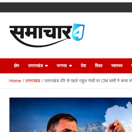
Skip
to
content
Latest Uttarakhand News in Hindi
Samachar4u
होम
उत्तराखंड
जनपद
देश
शिक्षा
स्वास्थ्य
Home
उत्तराखंड
उत्तराखंड दौरे से पहले राहुल गांधी पर CM धामी ने कसा त