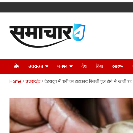
Skip
to
content
Latest Uttarakhand News in Hindi
Samachar4u
होम
उत्तराखंड
जनपद
देश
शिक्षा
स्वास्थ्य
Home
उत्तराखंड
देहरादून में पानी का हाहाकार: बिजली गुल होने से खाली र