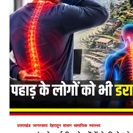
उत्तराखंड
जागरुकता
देहरादून
शासन
सामाजिक
स्वास्थ्य