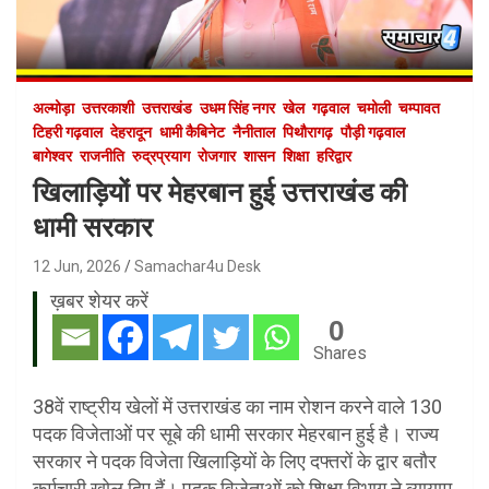
अल्मोड़ा
उत्तरकाशी
उत्तराखंड
उधम सिंह नगर
खेल
गढ़वाल
चमोली
चम्पावत
टिहरी गढ़वाल
देहरादून
धामी कैबिनेट
नैनीताल
पिथौरागढ़
पौड़ी गढ़वाल
बागेश्वर
राजनीति
रुद्रप्रयाग
रोजगार
शासन
शिक्षा
हरिद्वार
खिलाड़ियों पर मेहरबान हुई उत्तराखंड की
धामी सरकार
12 Jun, 2026
Samachar4u Desk
ख़बर शेयर करें
0
Shares
38वें राष्ट्रीय खेलों में उत्तराखंड का नाम रोशन करने वाले 130
पदक विजेताओं पर सूबे की धामी सरकार मेहरबान हुई है। राज्य
सरकार ने पदक विजेता खिलाड़ियों के लिए दफ्तरों के द्वार बतौर
कर्मचारी खोल दिए हैं। पदक विजेताओं को शिक्षा विभाग ने व्यायाम