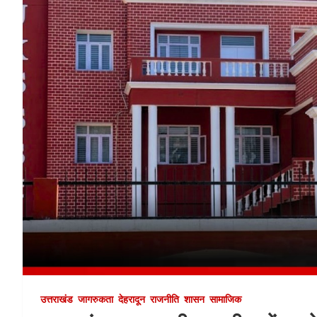
उत्तराखंड
जागरुकता
देहरादून
राजनीति
शासन
सामाजिक