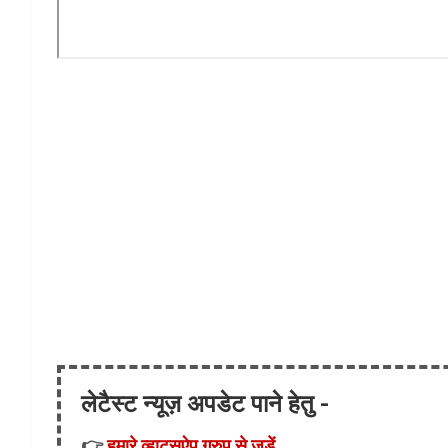
लेटैस्ट न्यूज़ अपडेट पाने हेतु -
👉
हमारे व्हाट्सऐप ग्रुप से जुड़ें