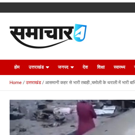
Skip
to
content
Latest Uttarakhand News in Hindi
Samachar4u
होम
उत्तराखंड
जनपद
देश
शिक्षा
स्वास्थ्य
Home
उत्तराखंड
आसमानी कहर से भारी तबाही ,चमोली के थराली में भारी ब