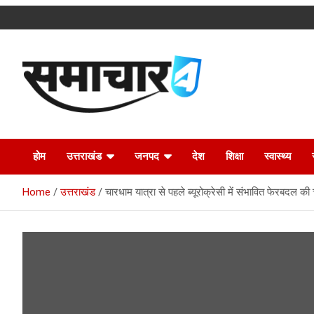
Skip
to
content
Latest Uttarakhand News in Hindi
Samachar4u
होम
उत्तराखंड
जनपद
देश
शिक्षा
स्वास्थ्य
Home
उत्तराखंड
चारधाम यात्रा से पहले ब्यूरोक्रेसी में संभावित फेरबदल की 