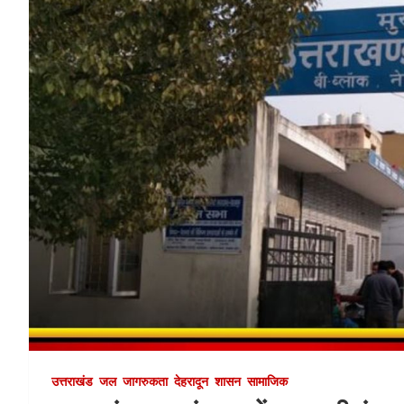
उत्तराखंड
जल
जागरुकता
देहरादून
शासन
सामाजिक