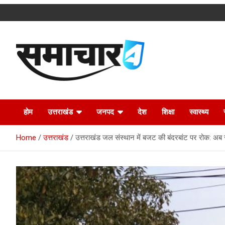
Skip
to
content
Latest Uttarakhand News in Hindi
Samachar4u
होम
उत्तराखंड
जनपद
देश
शिक्षा
स्वास्थ्य
Home
उत्तराखंड
उत्तराखंड जल संस्थान में बजट की बंदरबांट पर रोक: अब र