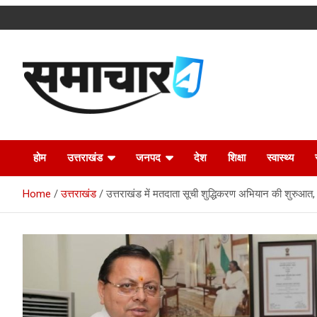
Skip
to
content
Latest Uttarakhand News in Hindi
Samachar4u
होम
उत्तराखंड
जनपद
देश
शिक्षा
स्वास्थ्य
Home
उत्तराखंड
उत्तराखंड में मतदाता सूची शुद्धिकरण अभियान की शुरुआत,