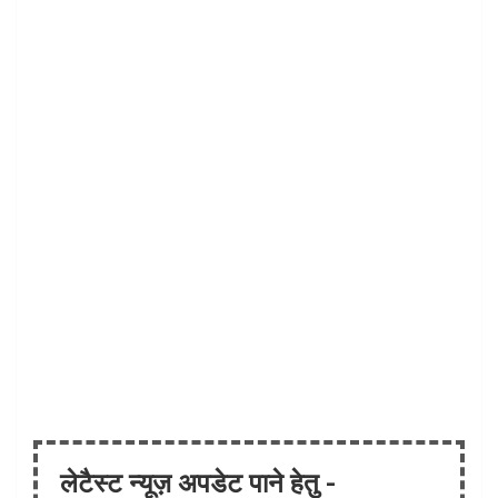
लेटैस्ट न्यूज़ अपडेट पाने हेतु -