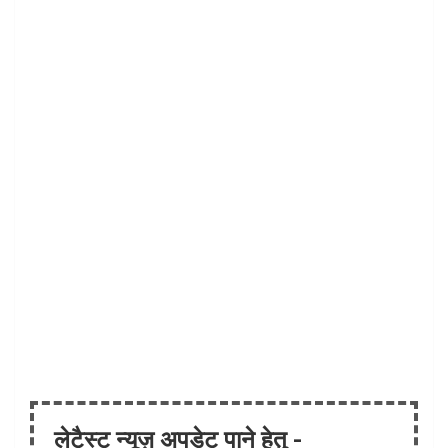
लेटैस्ट न्यूज़ अपडेट पाने हेतु -