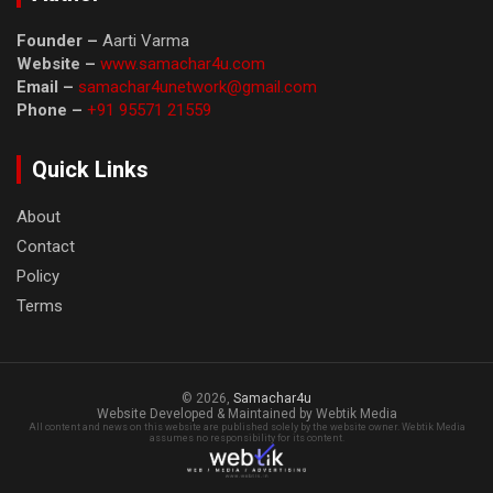
Founder –
Aarti Varma
Website –
www.samachar4u.com
Email –
samachar4unetwork@gmail.com
Phone –
+91 95571 21559
Quick Links
About
Contact
Policy
Terms
© 2026,
Samachar4u
Website Developed & Maintained by Webtik Media
All content and news on this website are published solely by the website owner. Webtik Media
assumes no responsibility for its content.