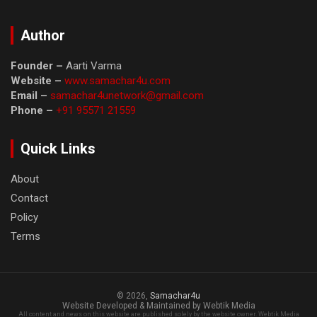
Author
Founder –
Aarti Varma
Website –
www.samachar4u.com
Email –
samachar4unetwork@gmail.com
Phone –
+91 95571 21559
Quick Links
About
Contact
Policy
Terms
© 2026,
Samachar4u
Website Developed & Maintained by Webtik Media
All content and news on this website are published solely by the website owner. Webtik Media