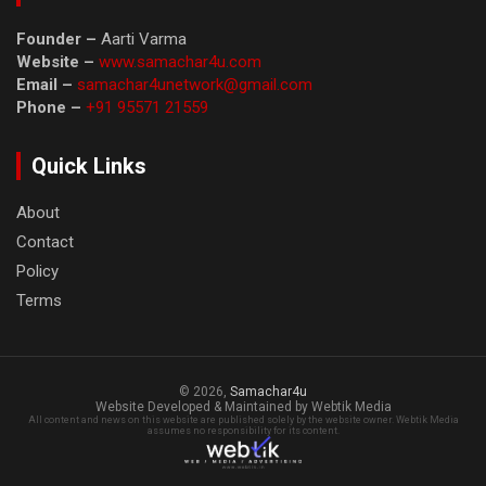
Founder –
Aarti Varma
Website –
www.samachar4u.com
Email –
samachar4unetwork@gmail.com
Phone –
+91 95571 21559
Quick Links
About
Contact
Policy
Terms
© 2026,
Samachar4u
Website Developed & Maintained by Webtik Media
All content and news on this website are published solely by the website owner. Webtik Media
assumes no responsibility for its content.