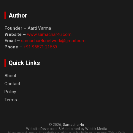
Author
Founder –
Aarti Varma
Website –
www.samachar4u.com
Email –
samachar4unetwork@gmail.com
Phone –
+91 95571 21559
Quick Links
About
Contact
Policy
Terms
© 2026,
Samachar4u
Website Developed & Maintained by Webtik Media
All content and news on this website are published solely by the website owner. Webtik Media