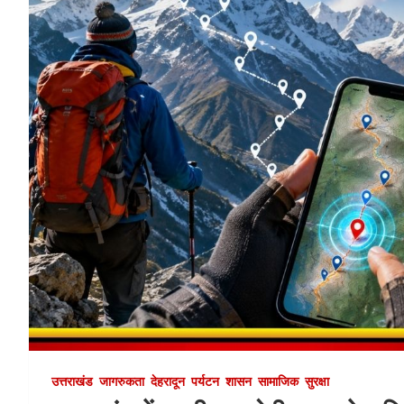
उत्तराखंड
जागरुकता
देहरादून
पर्यटन
शासन
सामाजिक
सुरक्षा