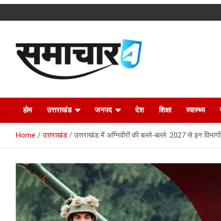
Skip
to
content
Latest Uttarakhand News in Hindi
Samachar4u
होम
उत्तराखंड
जनपद
देश
शिक्षा
स्वास्थ्य
Home
उत्तराखंड
उत्तराखंड में अग्निवीरों की बल्ले-बल्ले: 2027 से इन विभागो