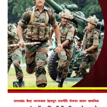
उत्तराखंड
केंद्र
जागरुकता
देहरादून
राजनीति
रोजगार
शासन
सामाजिक