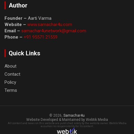
Author
Founder –
Aarti Varma
Website –
www.samachar4u.com
Email –
samachar4unetwork@gmail.com
Phone –
+91 95571 21559
Quick Links
About
Contact
Policy
Terms
© 2026,
Samachar4u
Website Developed & Maintained by Webtik Media
All content and news on this website are published solely by the website owner. Webtik Media
assumes no responsibility for its content.