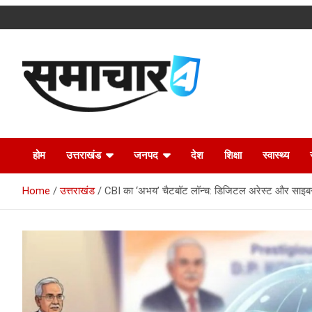
Skip
to
content
Latest Uttarakhand News in Hindi
Samachar4u
होम
उत्तराखंड
जनपद
देश
शिक्षा
स्वास्थ्य
Home
उत्तराखंड
CBI का ‘अभय’ चैटबॉट लॉन्च: डिजिटल अरेस्ट और साइब