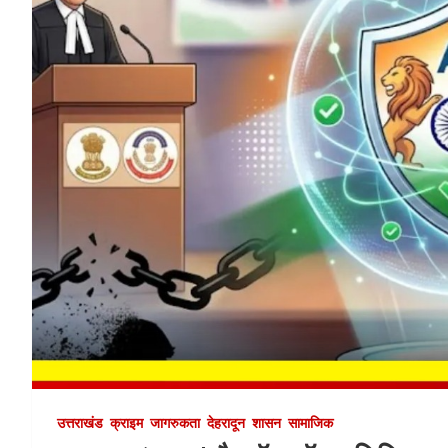
उत्तराखंड
क्राइम
जागरुकता
देहरादून
शासन
सामाजिक