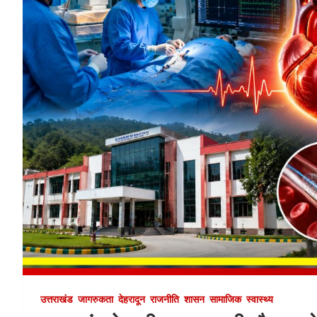
उत्तराखंड
जागरुकता
देहरादून
राजनीति
शासन
सामाजिक
स्वास्थ्य