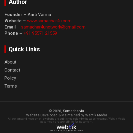
Author
Founder –
Aarti Varma
Website –
www.samachar4u.com
Email –
samachar4unetwork@gmail.com
Phone –
+91 95571 21559
Quick Links
About
Contact
Policy
Terms
© 2026,
Samachar4u
Website Developed & Maintained by Webtik Media
All content and news on this website are published solely by the website owner. Webtik Media
assumes no responsibility for its content.