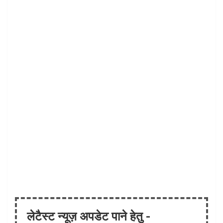
लेटैस्ट न्यूज़ अपडेट पाने हेतु -