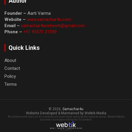
Author
Founder –
Aarti Varma
Website –
www.samachar4u.com
Email –
samachar4unetwork@gmail.com
Phone –
+91 95571 21559
Quick Links
About
Contact
Policy
Terms
© 2026,
Samachar4u
Website Developed & Maintained by Webtik Media
All content and news on this website are published solely by the website owner. Webtik Media
assumes no responsibility for its content.