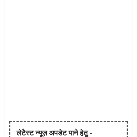
लेटैस्ट न्यूज़ अपडेट पाने हेतु -