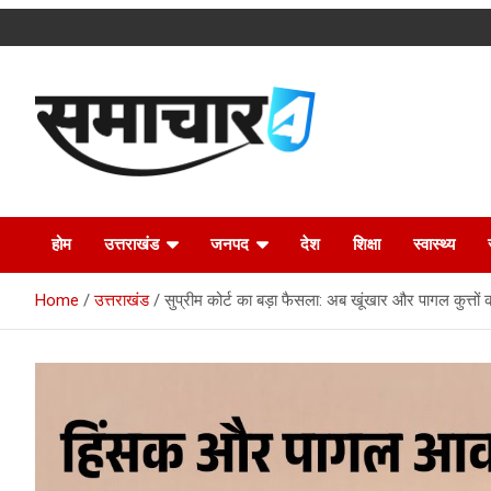
Skip
to
content
Latest Uttarakhand News in Hindi
Samachar4u
होम
उत्तराखंड
जनपद
देश
शिक्षा
स्वास्थ्य
Home
उत्तराखंड
सुप्रीम कोर्ट का बड़ा फैसला: अब खूंखार और पागल कुत्तो