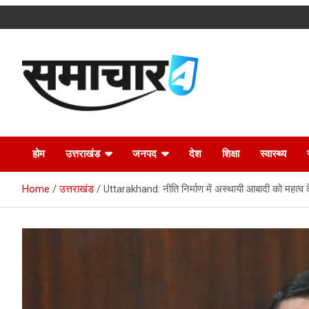
Skip
to
content
Latest Uttarakhand News in Hindi
Samachar4u
होम
उत्तराखंड
जनपद
देश
शिक्षा
स्वास्थ्य
Home
उत्तराखंड
Uttarakhand: नीति निर्माण में अस्थायी आबादी को महत्व 