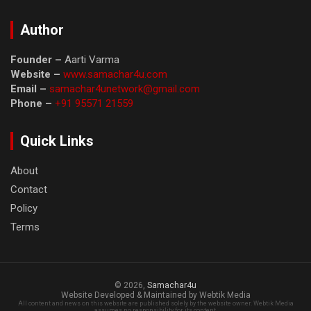
Author
Founder –
Aarti Varma
Website –
www.samachar4u.com
Email –
samachar4unetwork@gmail.com
Phone –
+91 95571 21559
Quick Links
About
Contact
Policy
Terms
© 2026,
Samachar4u
Website Developed & Maintained by Webtik Media
All content and news on this website are published solely by the website owner. Webtik Media
assumes no responsibility for its content.