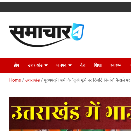
Skip
to
content
Latest Uttarakhand News in Hindi
Samachar4u
होम
उत्तराखंड
जनपद
देश
शिक्षा
स्वास्थ्य
Home
उत्तराखंड
मुख्यमंत्री धामी के “कृषि भूमि पर रिजॉर्ट निर्माण” फैसले 