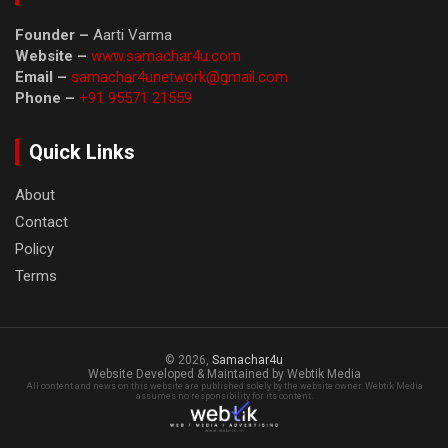
Founder –
Aarti Varma
Website –
www.samachar4u.com
Email –
samachar4unetwork@gmail.com
Phone –
+91 95571 21559
Quick Links
About
Contact
Policy
Terms
© 2026,
Samachar4u
Website Developed & Maintained by Webtik Media
All content and news on this website are published solely by the website owner. Webtik Media
assumes no responsibility for its content.