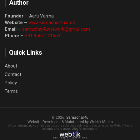
Author
Founder –
Aarti Varma
Website –
www.samachar4u.com
Email –
samachar4unetwork@gmail.com
Phone –
+91 95571 21559
Quick Links
About
Contact
Policy
Terms
© 2026,
Samachar4u
Website Developed & Maintained by Webtik Media
All content and news on this website are published solely by the website owner. Webtik Media
assumes no responsibility for its content.