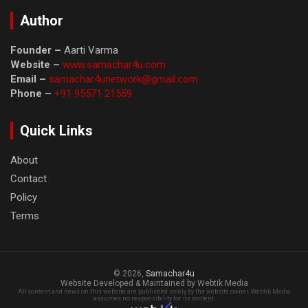
Author
Founder –
Aarti Varma
Website –
www.samachar4u.com
Email –
samachar4unetwork@gmail.com
Phone –
+91 95571 21559
Quick Links
About
Contact
Policy
Terms
© 2026,
Samachar4u
Website Developed & Maintained by Webtik Media
All content and news on this website are published solely by the website owner. Webtik Media
assumes no responsibility for its content.