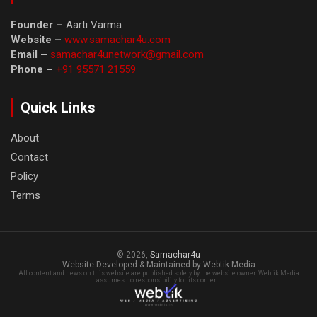
Founder –
Aarti Varma
Website –
www.samachar4u.com
Email –
samachar4unetwork@gmail.com
Phone –
+91 95571 21559
Quick Links
About
Contact
Policy
Terms
© 2026,
Samachar4u
Website Developed & Maintained by Webtik Media
All content and news on this website are published solely by the website owner. Webtik Media
assumes no responsibility for its content.