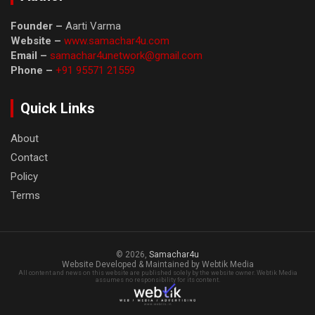
Founder –
Aarti Varma
Website –
www.samachar4u.com
Email –
samachar4unetwork@gmail.com
Phone –
+91 95571 21559
Quick Links
About
Contact
Policy
Terms
© 2026,
Samachar4u
Website Developed & Maintained by Webtik Media
All content and news on this website are published solely by the website owner. Webtik Media
assumes no responsibility for its content.