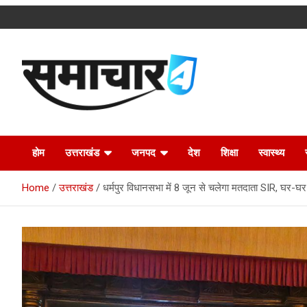
Skip
to
content
Latest Uttarakhand News in Hindi
Samachar4u
होम
उत्तराखंड
जनपद
देश
शिक्षा
स्वास्थ्य
Home
उत्तराखंड
धर्मपुर विधानसभा में 8 जून से चलेगा मतदाता SIR, घर-घर प