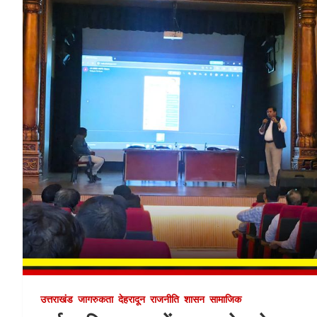
उत्तराखंड
जागरुकता
देहरादून
राजनीति
शासन
सामाजिक