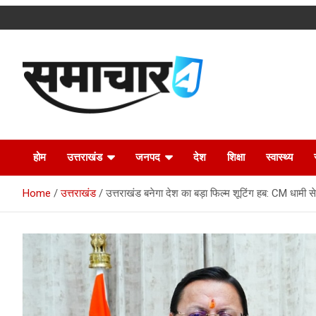
Skip
to
content
Latest Uttarakhand News in Hindi
Samachar4u
होम
उत्तराखंड
जनपद
देश
शिक्षा
स्वास्थ्य
Home
उत्तराखंड
उत्तराखंड बनेगा देश का बड़ा फिल्म शूटिंग हब: CM धामी स