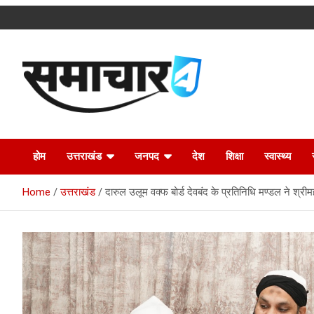
Skip
to
content
Latest Uttarakhand News in Hindi
Samachar4u
होम
उत्तराखंड
जनपद
देश
शिक्षा
स्वास्थ्य
Home
उत्तराखंड
दारुल उलूम वक्फ बोर्ड देवबंद के प्रतिनिधि मण्डल ने श्रीमह