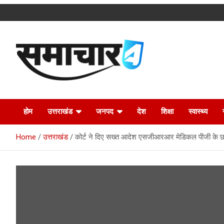
Skip
to
content
Latest Uttarakhand News in Hindi
Samachar4u
होम
उत्तराखंड
जनपद
देश
शिक्षा
स्वास्थ्य
Home
उत्तराखंड
कोर्ट ने दिए सख्त आदेश एसजीआरआर मेडिकल पीजी के छात्र