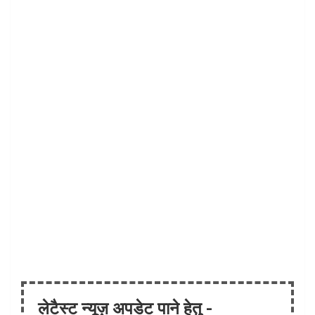
लेटैस्ट न्यूज़ अपडेट पाने हेतु -