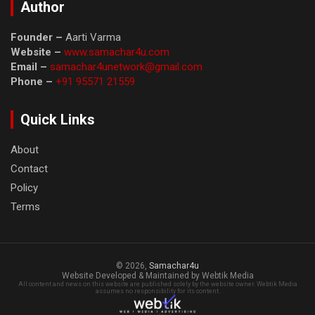
Author
Founder –
Aarti Varma
Website –
www.samachar4u.com
Email –
samachar4unetwork@gmail.com
Phone –
+91 95571 21559
Quick Links
About
Contact
Policy
Terms
© 2026,
Samachar4u
Website Developed & Maintained by Webtik Media
All content and news on this website are published solely by the website owner. Webtik Media
assumes no responsibility for its content.