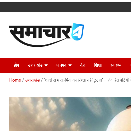
Skip
to
content
Latest Uttarakhand News in Hindi
Samachar4u
होम
उत्तराखंड
जनपद
देश
शिक्षा
स्वास्थ्य
Home
उत्तराखंड
‘शादी से माता-पिता का रिश्ता नहीं टूटता’— विवाहित बेटियों