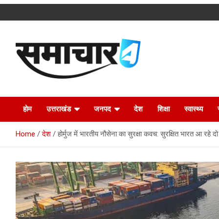
Skip
to
content
Latest Uttarakhand News in Hindi
Samachar4u
होम
उत्तराखंड
जनपद
देश
शिक्षा
स्वास्थ्य
Home
देश
होर्मुज में भारतीय नौसेना का सुरक्षा कवच: सुरक्षित भारत आ रहे द