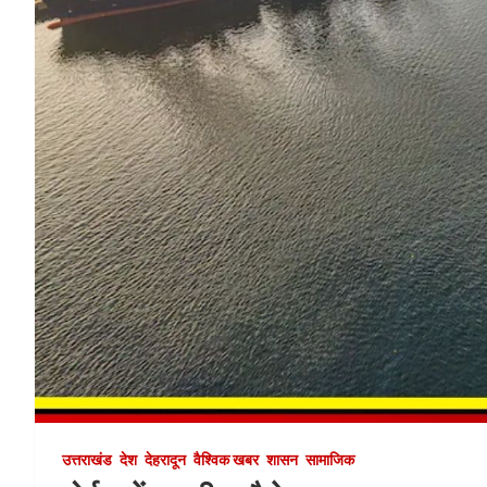
उत्तराखंड
देश
देहरादून
वैश्विक खबर
शासन
सामाजिक