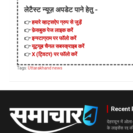
लेटैस्ट न्यूज़ अपडेट पाने हेतु -
👉
हमारे व्हाट्सऐप ग्रुप से जुड़ें
👉
फ़ेसबुक पेज लाइक करें
👉
इन्स्टाग्राम पर फॉलो करें
👉
यूट्यूब चैनल सबस्क्राइब करें
👉
X (ट्विटर) पर फॉलो करें
Tags:
Uttarakhand news
Recent 
देहरादून में ओल
के लाइसेंस रद्द क