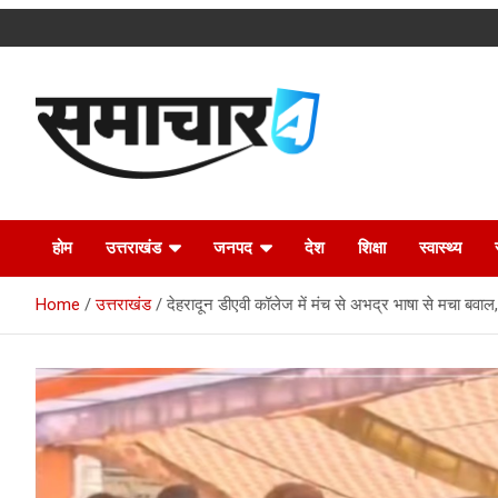
Skip
to
content
Latest Uttarakhand News in Hindi
Samachar4u
होम
उत्तराखंड
जनपद
देश
शिक्षा
स्वास्थ्य
Home
उत्तराखंड
देहरादून डीएवी कॉलेज में मंच से अभद्र भाषा से मचा बवाल