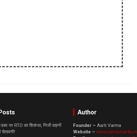
Posts
Author
ा-उबर पर RTO का शिकंजा, निजी वाहनों
Founder –
Aarti Varma
ी चेतावनी!
Website –
www.samachar4u.