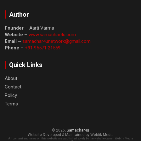
Author
Founder –
Aarti Varma
Website –
www.samachar4u.com
Email –
samachar4unetwork@gmail.com
Phone –
+91 95571 21559
Quick Links
About
Contact
Policy
Terms
© 2026,
Samachar4u
Website Developed & Maintained by Webtik Media
All content and news on this website are published solely by the website owner. Webtik Media